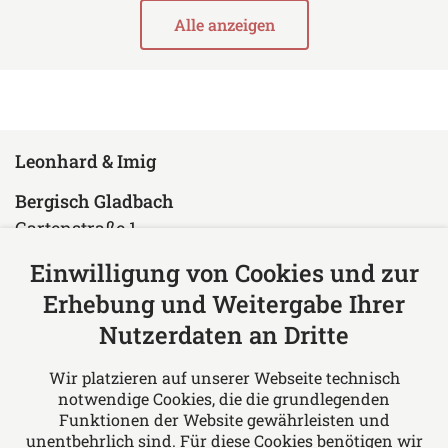
Alle anzeigen
Leonhard & Imig
Bergisch Gladbach
Gartenstraße 1
51429 Bergisch Gladbach
Einwilligung von Cookies und zur
Deutschland
Erhebung und Weitergabe Ihrer
Tel: +49 2204 97610
Nutzerdaten an Dritte
Fax: +49 2204 976150
E-Mail:
rae@leonhard-imig.de
Wir platzieren auf unserer Webseite technisch
notwendige Cookies, die die grundlegenden
Über uns
Funktionen der Website gewährleisten und
unentbehrlich sind. Für diese Cookies benötigen wir