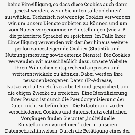
Leonhard & Imig Rechtsanwälte - Wir bieten
keine Einwilligung, so dass diese Cookies auch dann
Rechtsberatung in allen Fragen des Arbeits-
gesetzt werden, wenn Sie unten „alle ablehnen“
auswählen. Technisch notwendige Cookies verwenden
und Sozialrechts, Familien- und Erbrechts,
wir, um unsere Dienste anbieten zu können und um
Miet- und Wohnungseigentumsrechts, Bau-
vom Nutzer vorgenommene Einstellungen (wie z. B.
und Architektenrechts, allgemeinen Vertrags-
die präferierte Sprache) zu speichern. Im Falle Ihrer
und Forderungsrechts, Verkehrsrechts und
Einwilligung verwenden wir darüber hinaus weitere
performancesteigernde Cookies (Statistik und
Medizinrechts.
Nutzungsmessung sowie externe Dienste). Die Cookies
verwenden wir ausschließlich dazu, unsere Website
Ihren Wünschen entsprechend anpassen und
Folgen Sie uns auf
weiterentwickeln zu können. Dabei werden Ihre
personenbezogenen Daten (IP-Adresse,
Nutzerverhalten etc.) verarbeitet und gespeichert, um
die obigen Zwecke zu erreichen. Eine Identifizierung
Ihrer Person ist durch die Pseudonymisierung der
Daten nicht zu befürchten. Die Erläuterung zu den
verschiedenen Cookies und datenschutzrechtlichen
Das europäische Kanzlei-Netzwerk
Vorgängen finden Sie unter „individuelle
Einstellungen vornehmen“ oder in unseren
Datenschutzhinweisen. Durch die Betätigung eines der