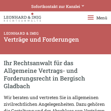
Sofortkontakt zur Kanzlei
Leonhard & Imig Rechtsanwälte
Menü
Ihre Experten in Bergisch Gladbach
LEONHARD & IMIG
Rufen Sie uns an!
Verträge und Forderungen
+49 2204 97610
Senden Sie uns eine E-Mail!
rae@leonhard-imig.de
Ihr Rechtsanwalt für das
Telefonisches Beratungsangebot erweitert:
Allgemeine Vertrags- und
Datensichere Videotelefonie geschaltet
Forderungsrecht in Bergisch
Gladbach
Wir beraten und vertreten Sie in allgemeinen
zivilrechtlichen Angelegenheiten. Dazu gehören
die Gestaltung und der Abschluss von Verträgen