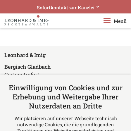
Sofortkontakt zur Kanzlei
Leonhard & Imig Rechtsanwälte
Menü
Ihre Experten in Bergisch Gladbach
Rufen Sie uns an!
+49 2204 97610
Leonhard & Imig
Senden Sie uns eine E-Mail!
Bergisch Gladbach
rae@leonhard-imig.de
Gartenstraße 1
Telefonisches Beratungsangebot erweitert:
51429 Bergisch Gladbach
Einwilligung von Cookies und zur
Datensichere Videotelefonie geschaltet
Deutschland
Erhebung und Weitergabe Ihrer
Tel: +49 2204 97610
Nutzerdaten an Dritte
Fax: +49 2204 976150
E-Mail:
rae@leonhard-imig.de
Wir platzieren auf unserer Webseite technisch
notwendige Cookies, die die grundlegenden
Über uns
Funktionen der Website gewährleisten und