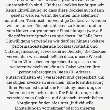
unentbehrlich sind. Für diese Cookies benötigen wir
Leonhard & Imig Rechtsanwälte - Wir bieten
keine Einwilligung, so dass diese Cookies auch dann
Rechtsberatung in allen Fragen des Arbeits-
gesetzt werden, wenn Sie unten „alle ablehnen“
auswählen. Technisch notwendige Cookies verwenden
und Sozialrechts, Familien- und Erbrechts,
wir, um unsere Dienste anbieten zu können und um
Miet- und Wohnungseigentumsrechts, Bau-
vom Nutzer vorgenommene Einstellungen (wie z. B.
und Architektenrechts, allgemeinen Vertrags-
die präferierte Sprache) zu speichern. Im Falle Ihrer
und Forderungsrechts, Verkehrsrechts und
Einwilligung verwenden wir darüber hinaus weitere
performancesteigernde Cookies (Statistik und
Medizinrechts.
Nutzungsmessung sowie externe Dienste). Die Cookies
verwenden wir ausschließlich dazu, unsere Website
Ihren Wünschen entsprechend anpassen und
Folgen Sie uns auf
weiterentwickeln zu können. Dabei werden Ihre
personenbezogenen Daten (IP-Adresse,
Nutzerverhalten etc.) verarbeitet und gespeichert, um
die obigen Zwecke zu erreichen. Eine Identifizierung
Ihrer Person ist durch die Pseudonymisierung der
Daten nicht zu befürchten. Die Erläuterung zu den
verschiedenen Cookies und datenschutzrechtlichen
Das europäische Kanzlei-Netzwerk
Vorgängen finden Sie unter „individuelle
Einstellungen vornehmen“ oder in unseren