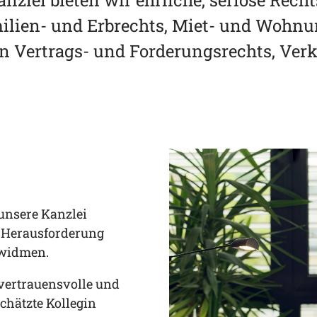
zlei bieten wir ehrliche, seriöse Rech
amilien- und Erbrechts, Miet- und Wohn
n Vertrags- und Forderungsrechts, Ver
unsere Kanzlei
n Herausforderung
 widmen.
 vertrauensvolle und
chätzte Kollegin