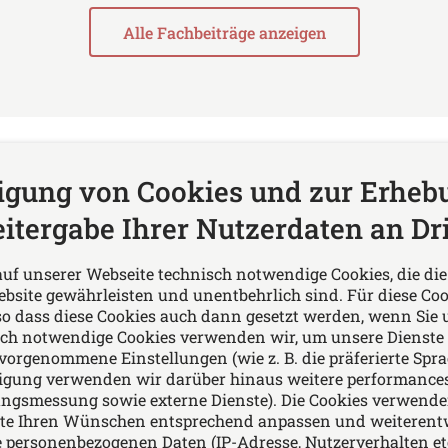
Alle Fachbeiträge anzeigen
ligung von Cookies und zur Erheb
itergabe Ihrer Nutzerdaten an Dri
Folgen Sie uns auf
auf unserer Webseite technisch notwendige Cookies, die d
 & Imig Rechtsanwälte
bsite gewährleisten und unentbehrlich sind. Für diese Coo
ten Rechtsberatung in
so dass diese Cookies auch dann gesetzt werden, wenn Sie 
ch notwendige Cookies verwenden wir, um unsere Dienste
gen des Arbeits- und
rgenommene Einstellungen (wie z. B. die präferierte Spra
hts, Familien- und
lligung verwenden wir darüber hinaus weitere performance
, Miet- und
ungsmessung sowie externe Dienste). Die Cookies verwende
ite Ihren Wünschen entsprechend anpassen und weiterent
eigentumsrechts,
 personenbezogenen Daten (IP-Adresse, Nutzerverhalten etc