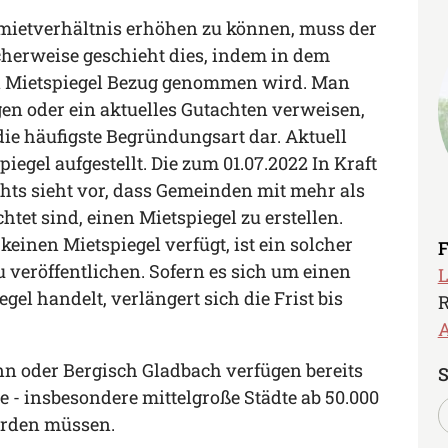
ietverhältnis erhöhen zu können, muss der
cherweise geschieht dies, indem in dem
n Mietspiegel Bezug genommen wird. Man
n oder ein aktuelles Gutachten verweisen,
 die häufigste Begründungsart dar. Aktuell
iegel aufgestellt. Die zum 01.07.2022 In Kraft
hts sieht vor, dass Gemeinden mit mehr als
tet sind, einen Mietspiegel zu erstellen.
einen Mietspiegel verfügt, ist ein solcher
F
 veröffentlichen. Sofern es sich um einen
L
gel handelt, verlängert sich die Frist bis
R
A
nn oder Bergisch Gladbach verfügen bereits
S
e - insbesondere mittelgroße Städte ab 50.000
erden müssen.