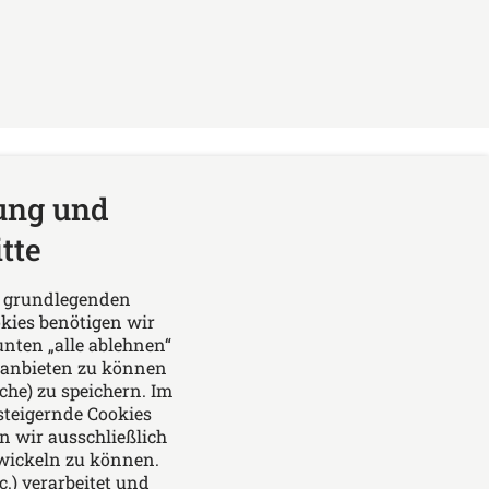
ung und
tte
Das europäische Kanzlei-
Netzwerk
ie grundlegenden
kies benötigen wir
unten „alle ablehnen“
 anbieten zu können
che) zu speichern. Im
steigernde Cookies
n wir ausschließlich
wickeln zu können.
.) verarbeitet und