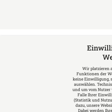
Einwil
We
Leonhard & Imig
Über uns
Wir platzieren 
Bergisch Gladbach
Leonhard
Funktionen der We
Gartenstraße 1
- Wir bie
keine Einwilligung, 
auswählen. Technis
51429 Bergisch Gladbach
allen Fra
und um vom Nutzer vo
Deutschland
Sozialrec
Falle Ihrer Einwi
Tel: +49 2204 97610
Erbrechts
(Statistik und Nutz
dazu, unsere Webs
Fax: +49 2204 976150
Wohnungs
Dabei werden Ihre