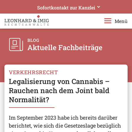
Sofortkontakt zur Kanzlei
Leonhard & Imig Rechtsanwälte
Menü
Ihre Experten in Bergisch Gladbach
Rufen Sie uns an!
BLOG
Aktuelle Fachbeiträge
+49 2204 97610
Senden Sie uns eine E-Mail!
rae@leonhard-imig.de
VERKEHRSRECHT
Legalisierung von Cannabis –
Telefonisches Beratungsangebot erweitert:
Datensichere Videotelefonie geschaltet
Rauchen nach dem Joint bald
Normalität?
Im September 2023 habe ich bereits darüber
berichtet, wie sich die Gesetzeslage bezüglich