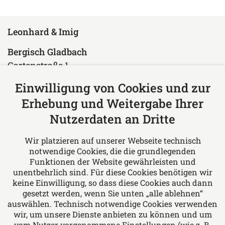
Leonhard & Imig
Bergisch Gladbach
Gartenstraße 1
51429 Bergisch Gladbach
Einwilligung von Cookies und zur
Deutschland
Erhebung und Weitergabe Ihrer
Tel: +49 2204 97610
Nutzerdaten an Dritte
Fax: +49 2204 976150
E-Mail:
rae@leonhard-imig.de
Wir platzieren auf unserer Webseite technisch
notwendige Cookies, die die grundlegenden
Über uns
Funktionen der Website gewährleisten und
unentbehrlich sind. Für diese Cookies benötigen wir
Leonhard & Imig Rechtsanwälte - Wir bieten
keine Einwilligung, so dass diese Cookies auch dann
Rechtsberatung in allen Fragen des Arbeits-
gesetzt werden, wenn Sie unten „alle ablehnen“
auswählen. Technisch notwendige Cookies verwenden
und Sozialrechts, Familien- und Erbrechts,
wir, um unsere Dienste anbieten zu können und um
Miet- und Wohnungseigentumsrechts, Bau-
vom Nutzer vorgenommene Einstellungen (wie z. B.