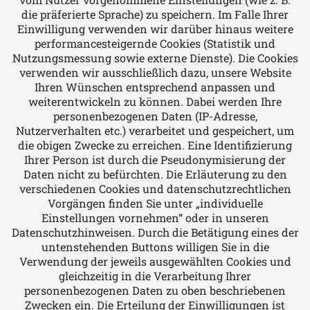
und Architektenrechts, allgemeinen Vertrags-
die präferierte Sprache) zu speichern. Im Falle Ihrer
und Forderungsrechts, Verkehrsrechts und
Einwilligung verwenden wir darüber hinaus weitere
performancesteigernde Cookies (Statistik und
Medizinrechts.
Nutzungsmessung sowie externe Dienste). Die Cookies
verwenden wir ausschließlich dazu, unsere Website
Ihren Wünschen entsprechend anpassen und
Folgen Sie uns auf
weiterentwickeln zu können. Dabei werden Ihre
personenbezogenen Daten (IP-Adresse,
Nutzerverhalten etc.) verarbeitet und gespeichert, um
die obigen Zwecke zu erreichen. Eine Identifizierung
Ihrer Person ist durch die Pseudonymisierung der
Daten nicht zu befürchten. Die Erläuterung zu den
verschiedenen Cookies und datenschutzrechtlichen
Das europäische Kanzlei-Netzwerk
Vorgängen finden Sie unter „individuelle
Einstellungen vornehmen“ oder in unseren
Datenschutzhinweisen. Durch die Betätigung eines der
untenstehenden Buttons willigen Sie in die
Verwendung der jeweils ausgewählten Cookies und
gleichzeitig in die Verarbeitung Ihrer
personenbezogenen Daten zu oben beschriebenen
Zwecken ein. Die Erteilung der Einwilligungen ist