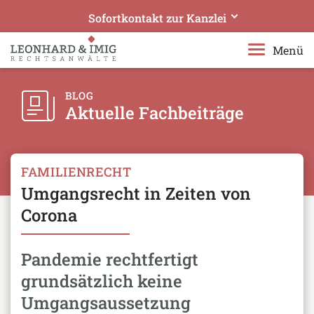
Sofortkontakt zur Kanzlei
Leonhard & Imig Rechtsanwälte
Menü
Ihre Experten in Bergisch Gladbach
Rufen Sie uns an!
BLOG
Aktuelle Fachbeiträge
+49 2204 97610
Senden Sie uns eine E-Mail!
rae@leonhard-imig.de
FAMILIENRECHT
Umgangsrecht in Zeiten von
Telefonisches Beratungsangebot erweitert:
Datensichere Videotelefonie geschaltet
Corona
Pandemie rechtfertigt
grundsätzlich keine
Umgangsaussetzung