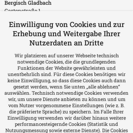
Bergisch Gladbach
Gartenstraße 1
51429 Bergisch Gladbach
Einwilligung von Cookies und zur
Deutschland
Erhebung und Weitergabe Ihrer
Tel: +49 2204 97610
Nutzerdaten an Dritte
Fax: +49 2204 976150
E-Mail:
rae@leonhard-imig.de
Wir platzieren auf unserer Webseite technisch
notwendige Cookies, die die grundlegenden
Über uns
Funktionen der Website gewährleisten und
unentbehrlich sind. Für diese Cookies benötigen wir
Leonhard & Imig Rechtsanwälte - Wir bieten
keine Einwilligung, so dass diese Cookies auch dann
Rechtsberatung in allen Fragen des Arbeits-
gesetzt werden, wenn Sie unten „alle ablehnen“
auswählen. Technisch notwendige Cookies verwenden
und Sozialrechts, Familien- und Erbrechts,
wir, um unsere Dienste anbieten zu können und um
Miet- und Wohnungseigentumsrechts, Bau-
vom Nutzer vorgenommene Einstellungen (wie z. B.
und Architektenrechts, allgemeinen Vertrags-
die präferierte Sprache) zu speichern. Im Falle Ihrer
und Forderungsrechts, Verkehrsrechts und
Einwilligung verwenden wir darüber hinaus weitere
performancesteigernde Cookies (Statistik und
Medizinrechts.
Nutzungsmessung sowie externe Dienste). Die Cookies