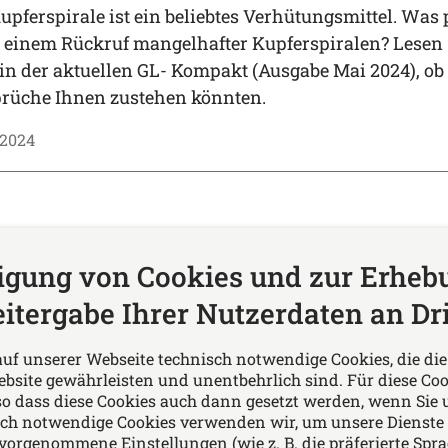
upferspirale ist ein beliebtes Verhütungsmittel. Was 
 einem Rückruf mangelhafter Kupferspiralen? Lesen Si
 in der aktuellen GL- Kompakt (Ausgabe Mai 2024), o
rüche Ihnen zustehen könnten.
.2024
ligung von Cookies und zur Erheb
itergabe Ihrer Nutzerdaten an Dri
Folgen Sie uns auf
auf unserer Webseite technisch notwendige Cookies, die d
 & Imig Rechtsanwälte
bsite gewährleisten und unentbehrlich sind. Für diese Coo
ten Rechtsberatung in
so dass diese Cookies auch dann gesetzt werden, wenn Sie 
ch notwendige Cookies verwenden wir, um unsere Dienste
gen des Arbeits- und
rgenommene Einstellungen (wie z. B. die präferierte Spra