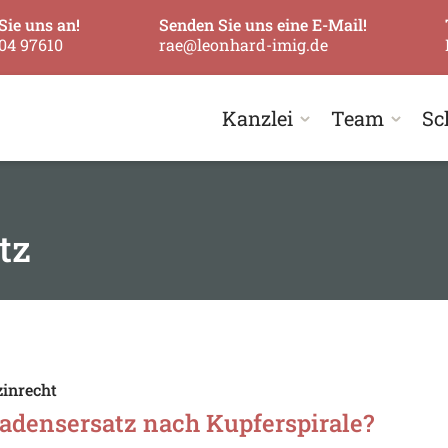
Sie uns an!
Senden Sie uns eine E-Mail!
04 97610
rae@leonhard-imig.de
Kanzlei
Team
Sc
tz
inrecht
adensersatz nach Kupferspirale?