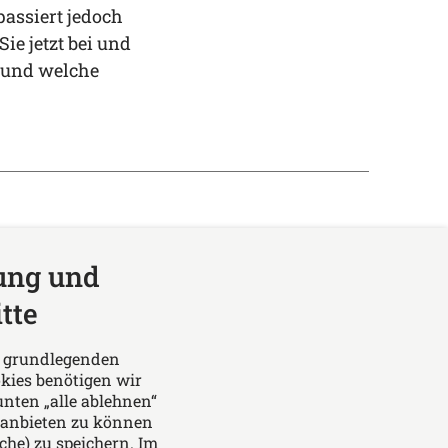
passiert jedoch
e jetzt bei und
b und welche
ung und
tte
Das europäische Kanzlei-
Netzwerk
ie grundlegenden
kies benötigen wir
unten „alle ablehnen“
 anbieten zu können
che) zu speichern. Im