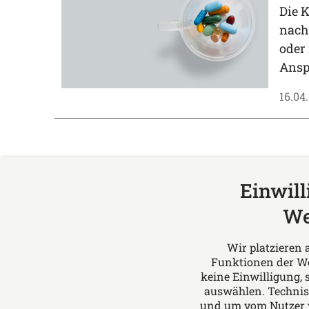
Die K
nach
oder
Ansp
16.04
Einwil
We
Leonhard & Imig
Über uns
Wir platzieren 
Bergisch Gladbach
Leonhard
Funktionen der We
Gartenstraße 1
- Wir bie
keine Einwilligung, 
auswählen. Technis
51429 Bergisch Gladbach
allen Fra
und um vom Nutzer vo