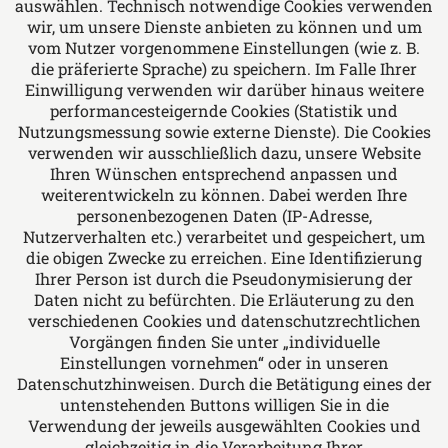
auswählen. Technisch notwendige Cookies verwenden
und Sozialrechts, Familien- und Erbrechts,
wir, um unsere Dienste anbieten zu können und um
Miet- und Wohnungseigentumsrechts, Bau-
vom Nutzer vorgenommene Einstellungen (wie z. B.
und Architektenrechts, allgemeinen Vertrags-
die präferierte Sprache) zu speichern. Im Falle Ihrer
und Forderungsrechts, Verkehrsrechts und
Einwilligung verwenden wir darüber hinaus weitere
performancesteigernde Cookies (Statistik und
Medizinrechts.
Nutzungsmessung sowie externe Dienste). Die Cookies
verwenden wir ausschließlich dazu, unsere Website
Ihren Wünschen entsprechend anpassen und
Folgen Sie uns auf
weiterentwickeln zu können. Dabei werden Ihre
personenbezogenen Daten (IP-Adresse,
Nutzerverhalten etc.) verarbeitet und gespeichert, um
die obigen Zwecke zu erreichen. Eine Identifizierung
Ihrer Person ist durch die Pseudonymisierung der
Daten nicht zu befürchten. Die Erläuterung zu den
verschiedenen Cookies und datenschutzrechtlichen
Das europäische Kanzlei-Netzwerk
Vorgängen finden Sie unter „individuelle
Einstellungen vornehmen“ oder in unseren
Datenschutzhinweisen. Durch die Betätigung eines der
untenstehenden Buttons willigen Sie in die
Verwendung der jeweils ausgewählten Cookies und
gleichzeitig in die Verarbeitung Ihrer