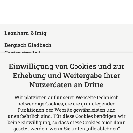
Leonhard & Imig
Bergisch Gladbach
Gartenstraße 1
51429 Bergisch Gladbach
Einwilligung von Cookies und zur
Deutschland
Erhebung und Weitergabe Ihrer
Tel: +49 2204 97610
Nutzerdaten an Dritte
Fax: +49 2204 976150
E-Mail:
rae@leonhard-imig.de
Wir platzieren auf unserer Webseite technisch
notwendige Cookies, die die grundlegenden
Über uns
Funktionen der Website gewährleisten und
unentbehrlich sind. Für diese Cookies benötigen wir
Leonhard & Imig Rechtsanwälte - Wir bieten
keine Einwilligung, so dass diese Cookies auch dann
Rechtsberatung in allen Fragen des Arbeits-
gesetzt werden, wenn Sie unten „alle ablehnen“