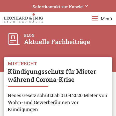
Sofortkontakt zur Kanzlei
Leonhard & Imig Rechtsanwälte
Menü
Ihre Experten in Bergisch Gladbach
Rufen Sie uns an!
BLOG
Aktuelle Fachbeiträge
+49 2204 97610
Senden Sie uns eine E-Mail!
rae@leonhard-imig.de
MIETRECHT
Kündigungsschutz für Mieter
Telefonisches Beratungsangebot erweitert:
Datensichere Videotelefonie geschaltet
während Corona-Krise
Neues Gesetz schützt ab 01.04.2020 Mieter von
Wohn- und Gewerberäumen vor
Kündigungen