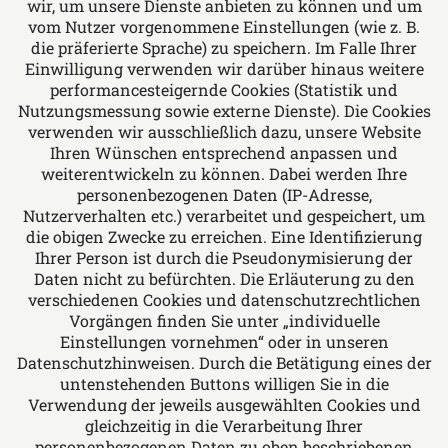
wir, um unsere Dienste anbieten zu können und um
Miet- und Wohnungseigentumsrechts, Bau-
vom Nutzer vorgenommene Einstellungen (wie z. B.
und Architektenrechts, allgemeinen Vertrags-
die präferierte Sprache) zu speichern. Im Falle Ihrer
und Forderungsrechts, Verkehrsrechts und
Einwilligung verwenden wir darüber hinaus weitere
performancesteigernde Cookies (Statistik und
Medizinrechts.
Nutzungsmessung sowie externe Dienste). Die Cookies
verwenden wir ausschließlich dazu, unsere Website
Ihren Wünschen entsprechend anpassen und
Folgen Sie uns auf
weiterentwickeln zu können. Dabei werden Ihre
personenbezogenen Daten (IP-Adresse,
Nutzerverhalten etc.) verarbeitet und gespeichert, um
die obigen Zwecke zu erreichen. Eine Identifizierung
Ihrer Person ist durch die Pseudonymisierung der
Daten nicht zu befürchten. Die Erläuterung zu den
verschiedenen Cookies und datenschutzrechtlichen
Das europäische Kanzlei-Netzwerk
Vorgängen finden Sie unter „individuelle
Einstellungen vornehmen“ oder in unseren
Datenschutzhinweisen. Durch die Betätigung eines der
untenstehenden Buttons willigen Sie in die
Verwendung der jeweils ausgewählten Cookies und
gleichzeitig in die Verarbeitung Ihrer
personenbezogenen Daten zu oben beschriebenen