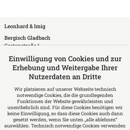
Leonhard & Imig
Bergisch Gladbach
Gartenstraße 1
51429 Bergisch Gladbach
Einwilligung von Cookies und zur
Deutschland
Erhebung und Weitergabe Ihrer
Tel: +49 2204 97610
Nutzerdaten an Dritte
Fax: +49 2204 976150
E-Mail:
rae@leonhard-imig.de
Wir platzieren auf unserer Webseite technisch
notwendige Cookies, die die grundlegenden
Über uns
Funktionen der Website gewährleisten und
unentbehrlich sind. Für diese Cookies benötigen wir
Leonhard & Imig Rechtsanwälte - Wir bieten
keine Einwilligung, so dass diese Cookies auch dann
Rechtsberatung in allen Fragen des Arbeits-
gesetzt werden, wenn Sie unten „alle ablehnen“
auswählen. Technisch notwendige Cookies verwenden
und Sozialrechts, Familien- und Erbrechts,